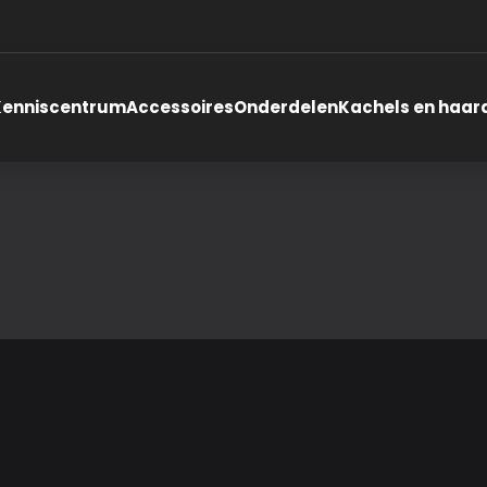
Kenniscentrum
Accessoires
Onderdelen
Kachels en haar