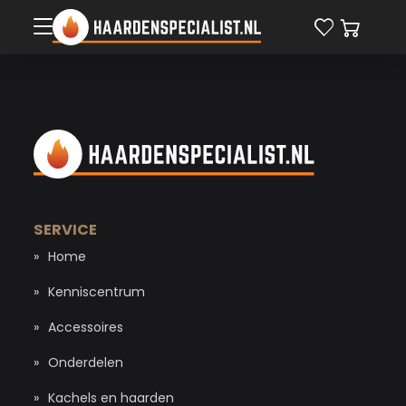
Home
Kenniscentrum
Accessoires
SERVICE
Home
Onderdelen
Kenniscentrum
Kachels en haarden
Accessoires
Onderdelen
Schoonmaak & onderhoud
Kachels en haarden